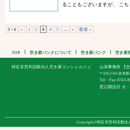
ることもございますが、 こち
3 / 6
«
1
2
3
4
5
...
»
最後 »
TOP
空き家バンクについて
空き家バンク
空き家
特定非営利活動法人空き家コンシェルジュ
山添事務所 【交
〒630-2344 奈
Tel・Fax 0743-8
窓口開設日:火
Copyright©特定非営利活動法人 