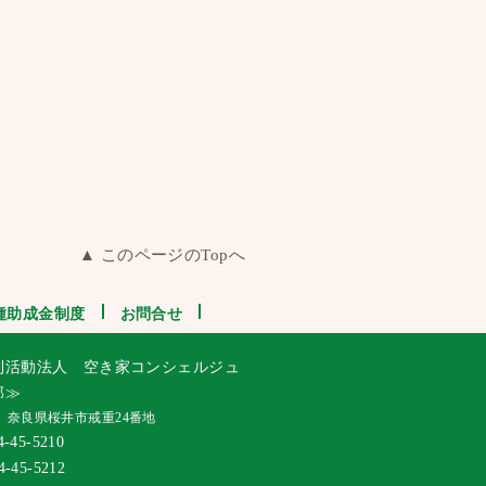
▲ このページのTopへ
種助成金制度
お問合せ
利活動法人 空き家コンシェルジュ
部≫
64 奈良県桜井市戒重24番地
-45-5210
-45-5212