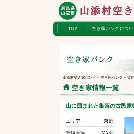
TOP
空き家バンクについ
山添村空き家バンク
>
空き家バンク
>
契
空き家情報一覧
山に囲まれた集落の古民家
エリア
東部
登録番号
YA44