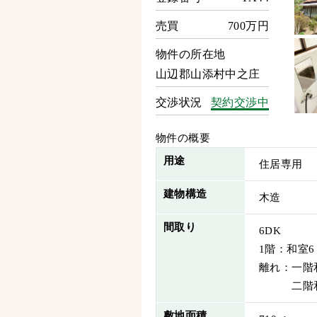
売買
700万円
物件の所在地
山辺郡山添村中之庄
交渉状況
契約交渉中
物件の概要
用途
住居専用
建物構造
木造
間取り
6DK
1階：和室6・
離れ：一階
二階和室
敷地面積