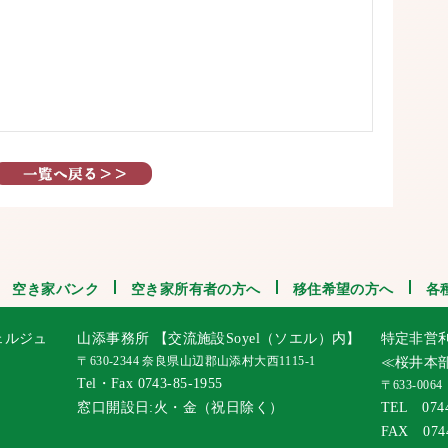
空き家バンク
空き家所有者の方へ
移住希望の方へ
各
ェルジュ
山添事務所 【交流施設Soyel（ソエル）内】
特定非営
〒630-2344 奈良県山辺郡山添村大西1115-1
≪桜井本
Tel・Fax 0743-85-1955
〒633-00
窓口開設日:火・金（祝日除く）
TEL 0744
FAX 0744