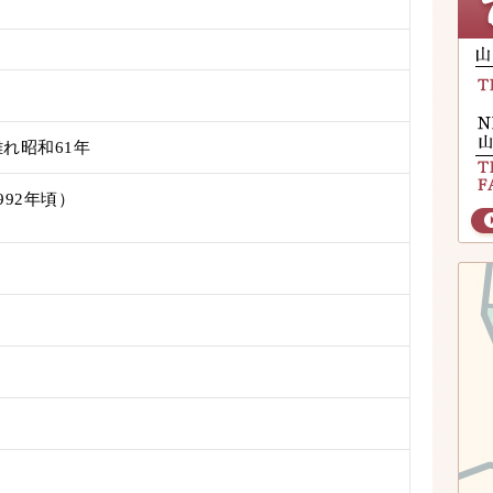
れ昭和61年
992年頃）