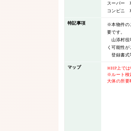
スーパー 車
コンビニ 車
特記事項
※本物件の
要です。
山添村役場
く可能性が
登録書式
マップ
※HP上で
※ルート検
大体の所要