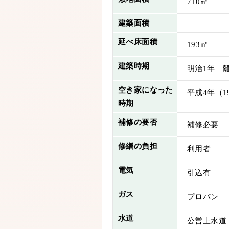
710㎡
建築面積
延べ床面積
193㎡
建築時期
明治1年 離
空き家になった
平成4年（1
時期
補修の要否
補修必要
修繕の負担
利用者
電気
引込有
ガス
プロパン
水道
公営上水道