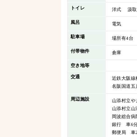
トイレ
洋式 汲取
風呂
電気
駐車場
場所有4台
付帯物件
倉庫
空き地等
交通
近鉄大阪線桔
名阪国道五月
周辺施設
山添村立やま
山添村立山添
岡波総合病院
銀行 車6分
郵便局 車2