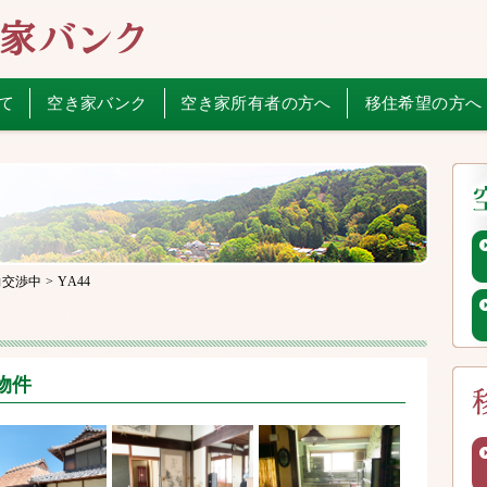
て
空き家バンク
空き家所有者の方へ
移住希望の方へ
約交渉中
>
YA44
物件