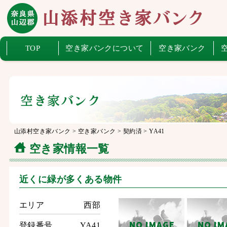
TOP
空き家バンクについて
空き家バンク
山添村空き家バンク
>
空き家バンク
>
契約済
>
YA41
空き家情報一覧
近くに緑が多くある物件
エリア
西部
登録番号
YA41