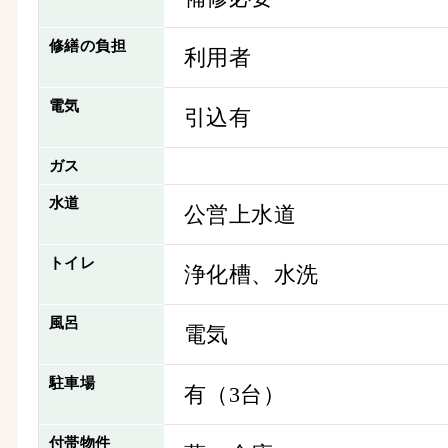
修繕の負担
利用者
電気
引込有
ガス
水道
公営上水道
トイレ
浄化槽、水洗
風呂
電気
駐車場
有（3台）
付帯物件