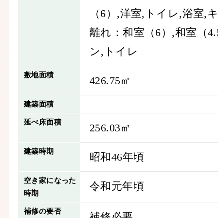
（6）,洋室,トイレ,浴室,
離れ：和室（6）,和室（4.
ン,トイレ
敷地面積
426.75㎡
建築面積
延べ床面積
256.03㎡
建築時期
昭和46年頃
空き家になった
令和元年頃
時期
補修の要否
補修必要