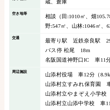
蔵、倉庫
空き地等
相談（田:1010㎡、畑105.7
野:547㎡、山林:1046㎡、
交通
最寄り駅 近鉄奈良駅 29分
バス停 松尾 18m
名阪国道神野口IC 車11分
周辺施設
山添村役場 車12分（8.9
山添村立すみれ保育園 車4
山添村立やまぞえ小学校 車
山添村立山添中学校 車11分