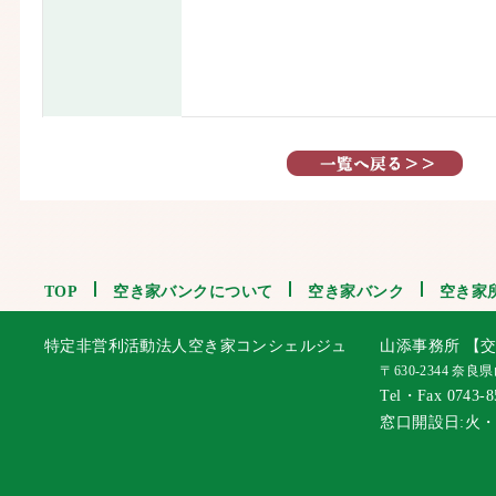
TOP
空き家バンクについて
空き家バンク
空き家
特定非営利活動法人空き家コンシェルジュ
山添事務所 【交
〒630-2344 奈
Tel・Fax 0743-8
窓口開設日:火