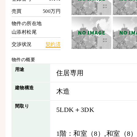
売買
500万円
物件の所在地
山添村松尾
交渉状況
契約済
物件の概要
用途
住居専用
建物構造
木造
間取り
5LDK＋3DK
1階：和室（8）,和室（8）