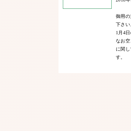
御用の
下さい
1月4
なお空
に関し
す。